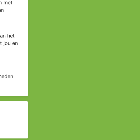
om met
en
an het
t jou en
 heden