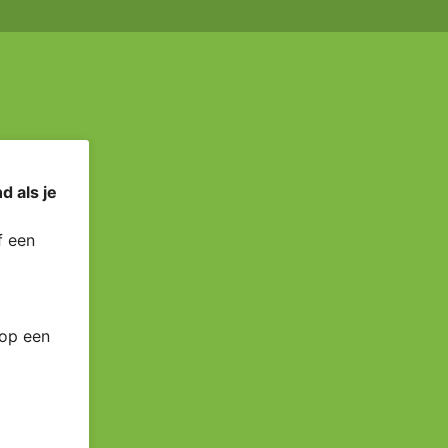
d als je
 een
 op een