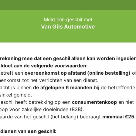
Meld een geschil met
Van Gils Automotive
rekening mee dat een geschil alleen kan worden ingedien
oldoet aan de volgende voorwaarden:
etreft een
overeenkomst op afstand (online bestelling)
of
enkomst tot het verrichten van een dienst.
acht is binnen
de afgelopen 6 maanden
bij de betreffende
inkel gemeld.
eschil heeft betrekking op een
consumentenkoop
en niet
op voor zakelijke doeleinden (B2B).
arde van het geschil (het belang) bedraagt
minimaal €25
.
ndienen van een geschil: