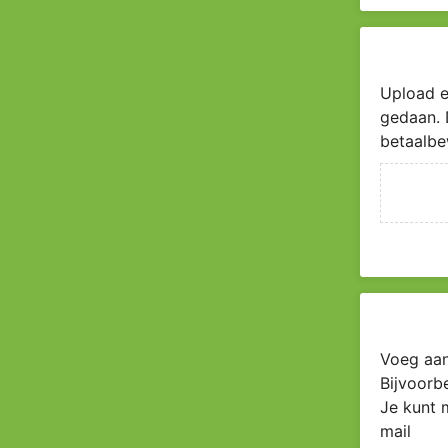
Upload e
gedaan. 
betaalbe
Voeg aan
Bijvoorb
Je kunt 
mail