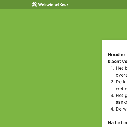
Houd er 
klacht v
Het b
overe
De kl
webw
Het g
aanko
De wa
Na het i