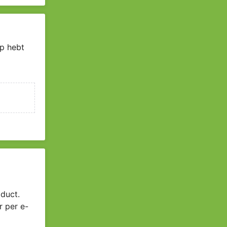
p hebt
duct.
r per e-