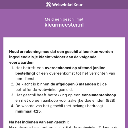
Meld een geschil met
kleurmeester.nl
Houd er rekening mee dat een geschil alleen kan worden
ingediend als je klacht voldoet aan de volgende
voorwaarden:
Het betreft een
overeenkomst op afstand (online
bestelling)
of een overeenkomst tot het verrichten van
een dienst.
De klacht is binnen
de afgelopen 6 maanden
bij de
betreffende webwinkel gemeld.
Het geschil heeft betrekking op een
consumentenkoop
en niet op een aankoop voor zakelijke doeleinden (B2B).
De waarde van het geschil (het belang) bedraagt
minimaal €25
.
Na het indienen van een geschil:
Na ontvangst van het geschil krijgt de webwinkel 7 dagen de