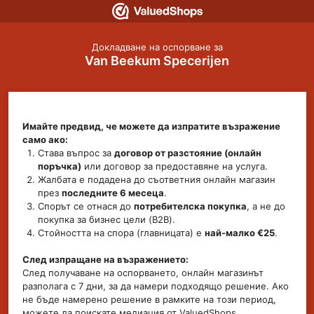
Докладване на оспорване за
Van Beekum Specerijen
Имайте предвид, че можете да изпратите възражение
само ако:
Става въпрос за
договор от разстояние (онлайн
поръчка)
или договор за предоставяне на услуга.
Жалбата е подадена до съответния онлайн магазин
през
последните 6 месеца
.
Спорът се отнася до
потребителска покупка
, а не до
покупка за бизнес цели (B2B).
Стойността на спора (главницата) е
най-малко €25
.
След изпращане на възражението:
След получаване на оспорването, онлайн магазинът
разполага с 7 дни, за да намери подходящо решение. Ако
не бъде намерено решение в рамките на този период,
можете да поискате медиация от ValuedShops.