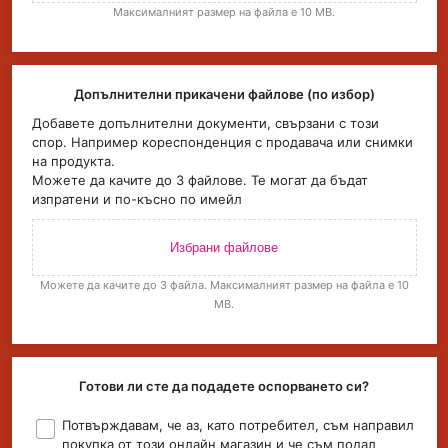
Максималният размер на файла е 10 MB.
Допълнителни прикачени файлове (по избор)
Добавете допълнителни документи, свързани с този
спор. Например кореспонденция с продавача или снимки
на продукта.
Можете да качите до 3 файлове. Те могат да бъдат
изпратени и по-късно по имейл
Избрани файлове
Можете да качите до 3 файла. Максималният размер на файла е 10
MB.
Готови ли сте да подадете оспорването си?
Потвърждавам, че аз, като потребител, съм направил
покупка от този онлайн магазин и че съм подал