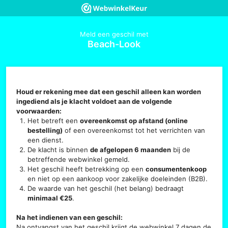
Meld een geschil met
Beach-Look
Houd er rekening mee dat een geschil alleen kan worden
ingediend als je klacht voldoet aan de volgende
voorwaarden:
Het betreft een
overeenkomst op afstand (online
bestelling)
of een overeenkomst tot het verrichten van
een dienst.
De klacht is binnen
de afgelopen 6 maanden
bij de
betreffende webwinkel gemeld.
Het geschil heeft betrekking op een
consumentenkoop
en niet op een aankoop voor zakelijke doeleinden (B2B).
De waarde van het geschil (het belang) bedraagt
minimaal €25
.
Na het indienen van een geschil:
Na ontvangst van het geschil krijgt de webwinkel 7 dagen de