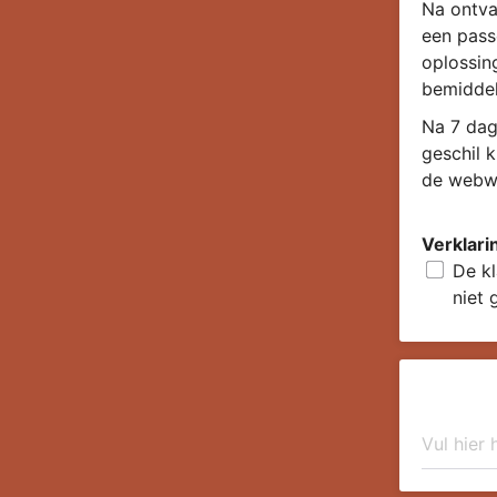
Na ontva
een pass
oplossin
bemiddel
Na 7 dag
geschil 
de webwi
Verklari
De kl
niet 