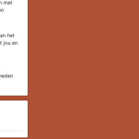
om met
en
an het
t jou en
 heden