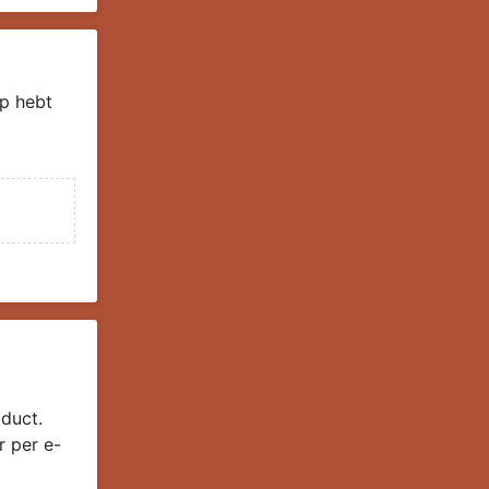
p hebt
duct.
r per e-