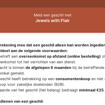
Meld een geschil met
Jewels with Flair
rekening mee dat een geschil alleen kan worden ingedien
oldoet aan de volgende voorwaarden:
etreft een
overeenkomst op afstand (online bestelling)
of
enkomst tot het verrichten van een dienst.
acht is binnen
de afgelopen 6 maanden
bij de betreffende
inkel gemeld.
eschil heeft betrekking op een
consumentenkoop
en niet
op voor zakelijke doeleinden (B2B).
arde van het geschil (het belang) bedraagt
minimaal €25
.
ndienen van een geschil: