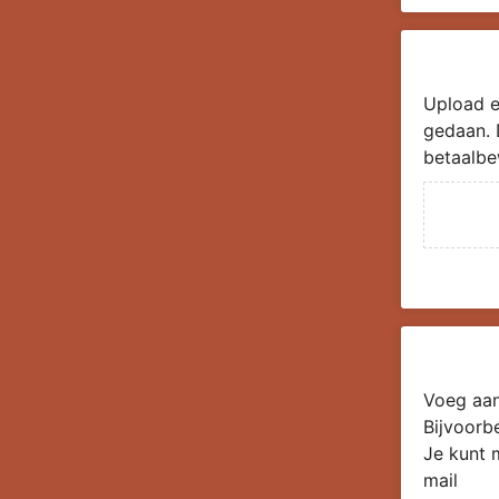
Upload e
gedaan. 
betaalbe
Voeg aan
Bijvoorb
Je kunt 
mail