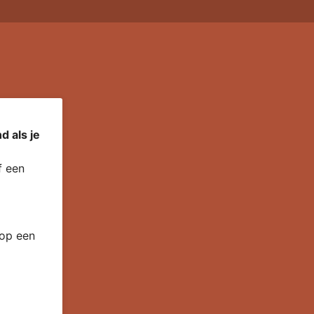
d als je
 een
 op een