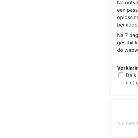
Na ontva
een pass
oplossin
bemiddel
Na 7 dag
geschil 
de webwi
Verklari
De kl
niet 