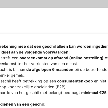
Meld een geschil met
Kunstpakket Nederland
rekening mee dat een geschil alleen kan worden ingedien
oldoet aan de volgende voorwaarden:
etreft een
overeenkomst op afstand (online bestelling)
of
enkomst tot het verrichten van een dienst.
acht is binnen
de afgelopen 6 maanden
bij de betreffende
inkel gemeld.
eschil heeft betrekking op een
consumentenkoop
en niet
op voor zakelijke doeleinden (B2B).
arde van het geschil (het belang) bedraagt
minimaal €25
.
ndienen van een geschil: