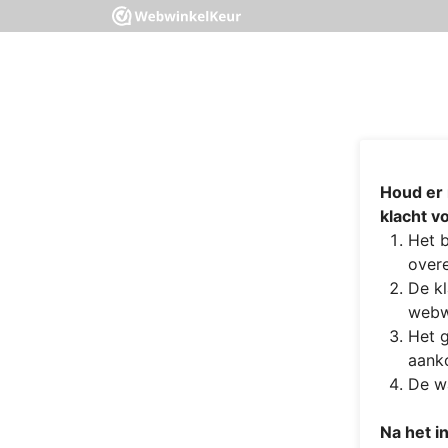
Houd er 
klacht v
Het b
overe
De kl
webw
Het g
aanko
De wa
Na het i