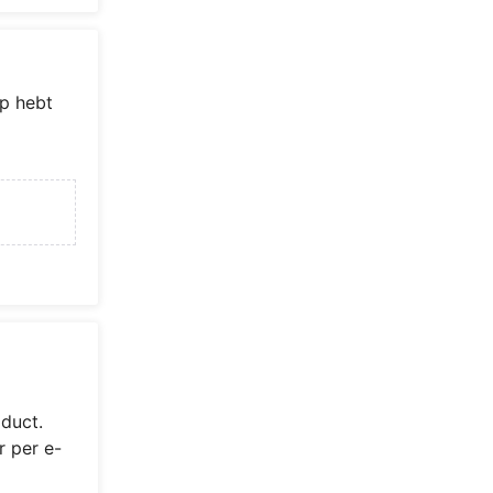
p hebt
duct.
r per e-