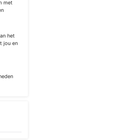
om met
en
an het
t jou en
 heden