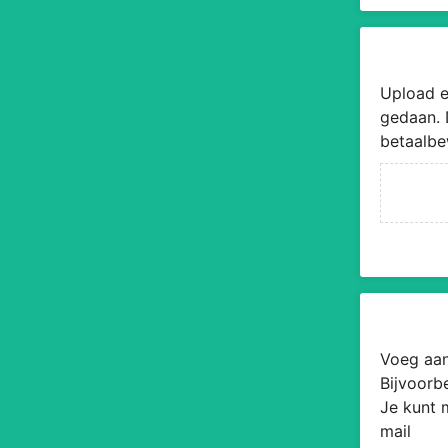
Upload e
gedaan. 
betaalbe
Voeg aan
Bijvoorb
Je kunt 
mail