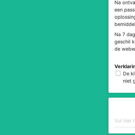
Na ontva
een pass
oplossin
bemiddel
Na 7 dag
geschil 
de webwi
Verklari
De kl
niet 