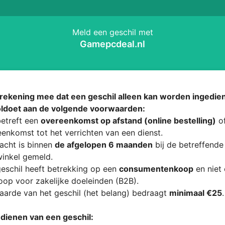
Meld een geschil met
Gamepcdeal.nl
rekening mee dat een geschil alleen kan worden ingedien
oldoet aan de volgende voorwaarden:
etreft een
overeenkomst op afstand (online bestelling)
of
enkomst tot het verrichten van een dienst.
acht is binnen
de afgelopen 6 maanden
bij de betreffende
inkel gemeld.
eschil heeft betrekking op een
consumentenkoop
en niet
op voor zakelijke doeleinden (B2B).
arde van het geschil (het belang) bedraagt
minimaal €25
.
ndienen van een geschil: