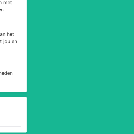
om met
en
an het
t jou en
 heden