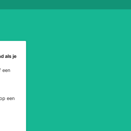
d als je
 een
 op een