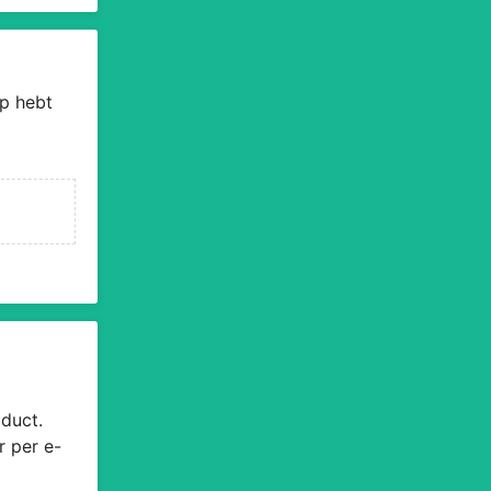
p hebt
duct.
r per e-