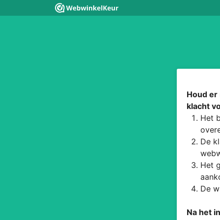
Houd er 
klacht v
Het b
overe
De kl
webw
Het g
aanko
De wa
Na het i