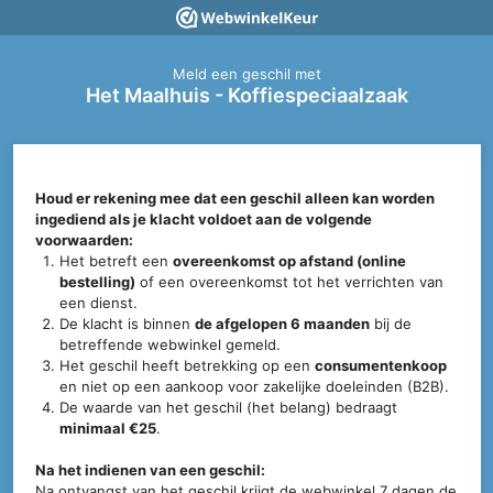
Meld een geschil met
Het Maalhuis - Koffiespeciaalzaak
Houd er rekening mee dat een geschil alleen kan worden
ingediend als je klacht voldoet aan de volgende
voorwaarden:
Het betreft een
overeenkomst op afstand (online
bestelling)
of een overeenkomst tot het verrichten van
een dienst.
De klacht is binnen
de afgelopen 6 maanden
bij de
betreffende webwinkel gemeld.
Het geschil heeft betrekking op een
consumentenkoop
en niet op een aankoop voor zakelijke doeleinden (B2B).
De waarde van het geschil (het belang) bedraagt
minimaal €25
.
Na het indienen van een geschil:
Na ontvangst van het geschil krijgt de webwinkel 7 dagen de