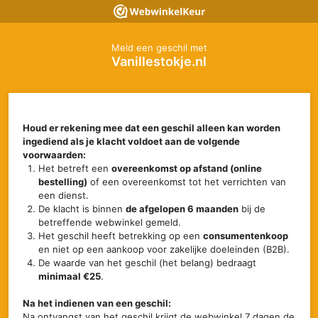
Meld een geschil met
Vanillestokje.nl
Houd er rekening mee dat een geschil alleen kan worden
ingediend als je klacht voldoet aan de volgende
voorwaarden:
Het betreft een
overeenkomst op afstand (online
bestelling)
of een overeenkomst tot het verrichten van
een dienst.
De klacht is binnen
de afgelopen 6 maanden
bij de
betreffende webwinkel gemeld.
Het geschil heeft betrekking op een
consumentenkoop
en niet op een aankoop voor zakelijke doeleinden (B2B).
De waarde van het geschil (het belang) bedraagt
minimaal €25
.
Na het indienen van een geschil:
Na ontvangst van het geschil krijgt de webwinkel 7 dagen de