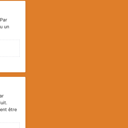
 Par
u un
ar
uit.
ent être