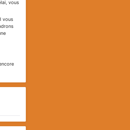
lai, vous
l vous
endrons
une
 encore