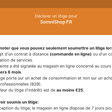
Déclarer un litige pour
SomniShop FR
 noter que vous pouvez seulement soumettre un litige lo
agit d'un contrat à distance
(commande en ligne)
ou d'un co
ation de services.
ainte a été signalée au magasin en ligne concerné au cours
iers 6 mois
.
tige porte sur un achat de consommation
et non sur un ach
professionnelles (B2B).
leur du litige (l'intérêt) est de
au moins €25
.
oir soumis un litige:
eption du litige, le magasin en ligne dispose de 7 jours po