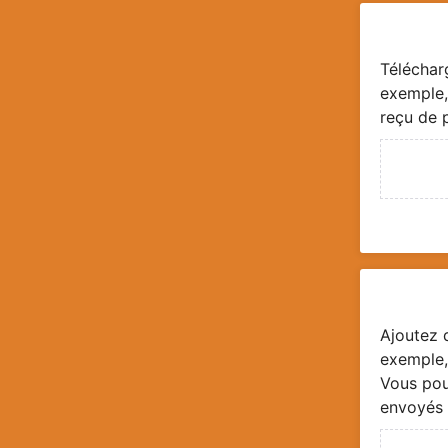
Téléchar
exemple,
reçu de 
Ajoutez 
exemple,
Vous pou
envoyés 