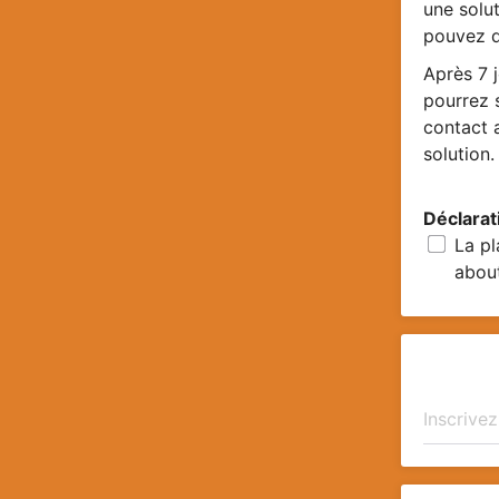
une solut
pouvez d
Après 7 
pourrez s
contact 
solution.
Déclarat
La pl
about