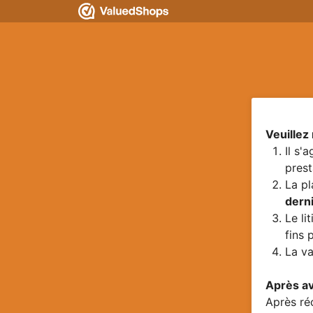
Veuillez
Il s'
prest
La pl
dern
Le li
fins 
La va
Après av
Après réc