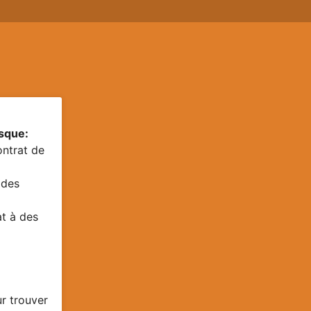
rsque:
ntrat de
 des
at à des
ur trouver