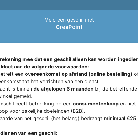
Meld een geschil met
CreaPoint
rekening mee dat een geschil alleen kan worden ingedien
oldoet aan de volgende voorwaarden:
etreft een
overeenkomst op afstand (online bestelling)
of
enkomst tot het verrichten van een dienst.
acht is binnen
de afgelopen 6 maanden
bij de betreffende
inkel gemeld.
eschil heeft betrekking op een
consumentenkoop
en niet
op voor zakelijke doeleinden (B2B).
arde van het geschil (het belang) bedraagt
minimaal €25
.
ndienen van een geschil: