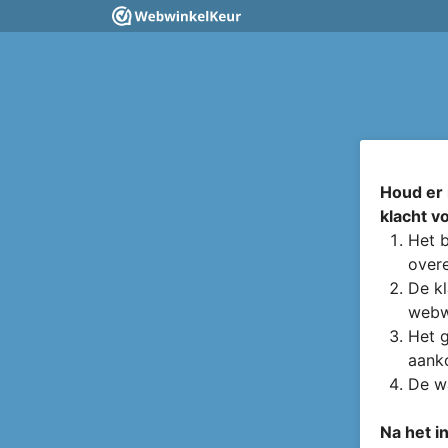
Houd er 
klacht v
Het b
overe
De kl
webw
Het g
aanko
De wa
Na het i