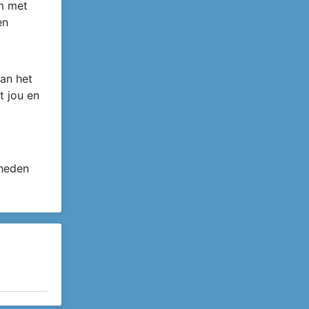
om met
en
an het
t jou en
 heden