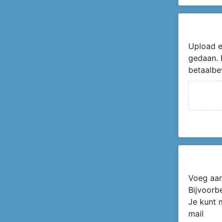
Upload e
gedaan. 
betaalbe
Voeg aan
Bijvoorb
Je kunt 
mail