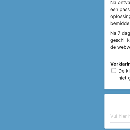
Na ontva
een pass
oplossin
bemiddel
Na 7 dag
geschil 
de webwi
Verklari
De kl
niet 