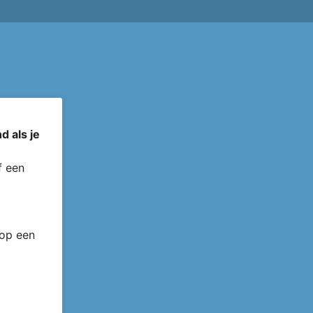
d als je
 een
 op een