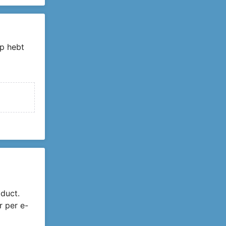
p hebt
duct.
r per e-