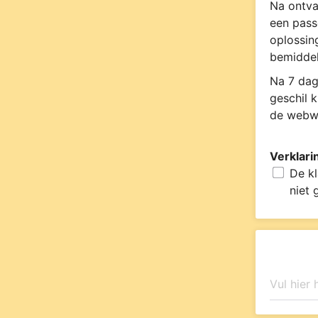
Na ontva
een pass
oplossin
bemiddel
Na 7 dag
geschil 
de webwi
Verklari
De kl
niet 