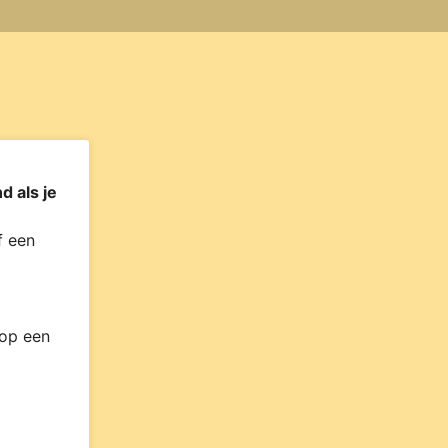
d als je
 een
 op een