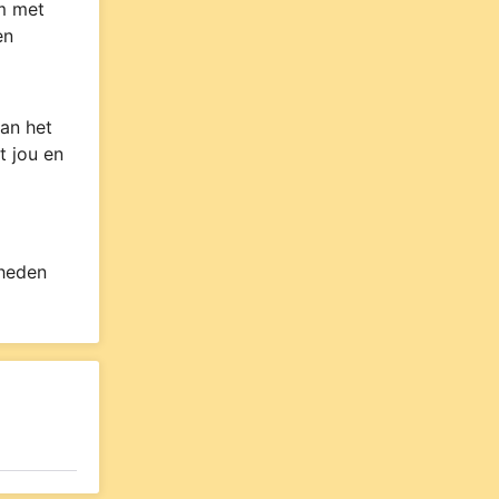
om met
en
an het
t jou en
 heden