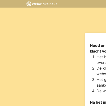
Houd er 
klacht v
Het b
overe
De kl
webw
Het g
aanko
De wa
Na het i