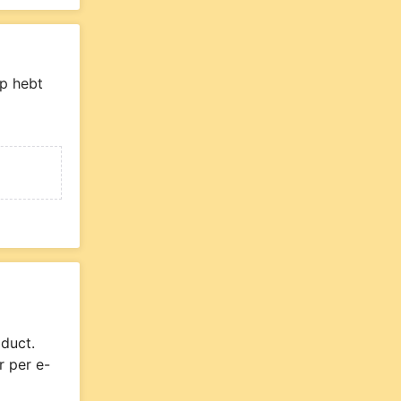
p hebt
duct.
r per e-