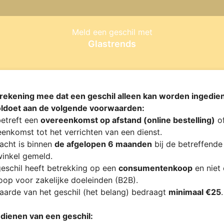
Meld een geschil met
Glastrends
rekening mee dat een geschil alleen kan worden ingedien
oldoet aan de volgende voorwaarden:
etreft een
overeenkomst op afstand (online bestelling)
of
enkomst tot het verrichten van een dienst.
acht is binnen
de afgelopen 6 maanden
bij de betreffende
inkel gemeld.
eschil heeft betrekking op een
consumentenkoop
en niet
op voor zakelijke doeleinden (B2B).
arde van het geschil (het belang) bedraagt
minimaal €25
.
ndienen van een geschil: