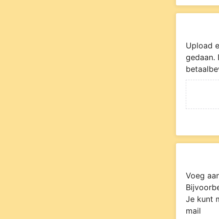
Upload e
gedaan. 
betaalbe
Voeg aan
Bijvoorb
Je kunt 
mail