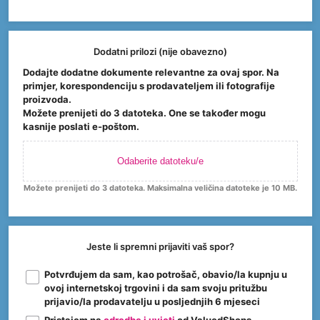
Dodatni prilozi (nije obavezno)
Dodajte dodatne dokumente relevantne za ovaj spor. Na
primjer, korespondenciju s prodavateljem ili fotografije
proizvoda.
Možete prenijeti do 3 datoteka. One se također mogu
kasnije poslati e-poštom.
Odaberite datoteku/e
Možete prenijeti do 3 datoteka. Maksimalna veličina datoteke je 10 MB.
Jeste li spremni prijaviti vaš spor?
Potvrđujem da sam, kao potrošač, obavio/la kupnju u
ovoj internetskoj trgovini i da sam svoju pritužbu
prijavio/la prodavatelju u posljednjih 6 mjeseci
Pristajem na
odredbe i uvjeti
od ValuedShops