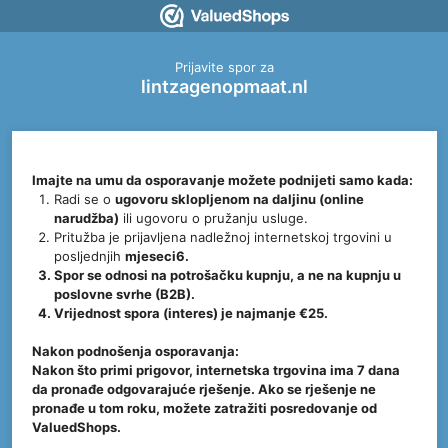
Prijavite spor za
lintzagenopmaat.nl
Imajte na umu da osporavanje možete podnijeti samo kada:
Radi se o
ugovoru sklopljenom na daljinu (online
narudžba)
ili ugovoru o pružanju usluge.
Pritužba je prijavljena nadležnoj internetskoj trgovini u
posljednjih
mjeseci6.
Spor se odnosi na
potrošačku kupnju
, a ne na kupnju u
poslovne svrhe (B2B).
Vrijednost spora (interes) je
najmanje €25
.
Nakon podnošenja osporavanja:
Nakon što primi prigovor, internetska trgovina ima 7 dana
da pronađe odgovarajuće rješenje. Ako se rješenje ne
pronađe u tom roku, možete zatražiti posredovanje od
ValuedShops.