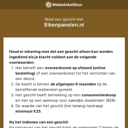
Meld een geschil met
Eikenpanelen.nl
Houd er rekening mee dat een geschil alleen kan worden
ingediend als je klacht voldoet aan de volgende
voorwaarden:
Het betreft een
overeenkomst op afstand (online
bestelling)
of een overeenkomst tot het verrichten van
een dienst.
De klacht is binnen
de afgelopen 6 maanden
bij de
betreffende webwinkel gemeld.
Het geschil heeft betrekking op een
consumentenkoop
en niet op een aankoop voor zakelijke doeleinden (B2B).
De waarde van het geschil (het belang) bedraagt
minimaal €25
.
Na het indienen van een geschil:
Na ontvangst van het geschil krijgt de webwinkel 7 dagen de