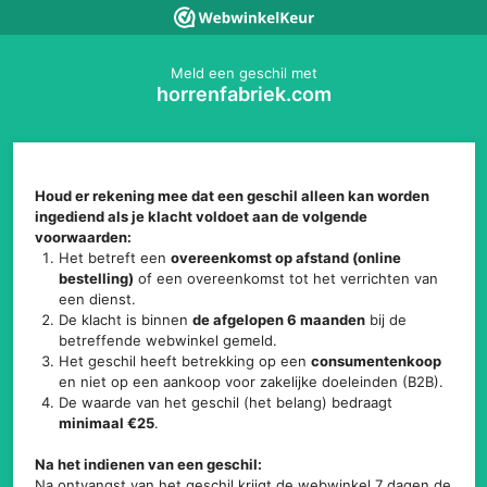
Meld een geschil met
horrenfabriek.com
Houd er rekening mee dat een geschil alleen kan worden
ingediend als je klacht voldoet aan de volgende
voorwaarden:
Het betreft een
overeenkomst op afstand (online
bestelling)
of een overeenkomst tot het verrichten van
een dienst.
De klacht is binnen
de afgelopen 6 maanden
bij de
betreffende webwinkel gemeld.
Het geschil heeft betrekking op een
consumentenkoop
en niet op een aankoop voor zakelijke doeleinden (B2B).
De waarde van het geschil (het belang) bedraagt
minimaal €25
.
Na het indienen van een geschil:
Na ontvangst van het geschil krijgt de webwinkel 7 dagen de