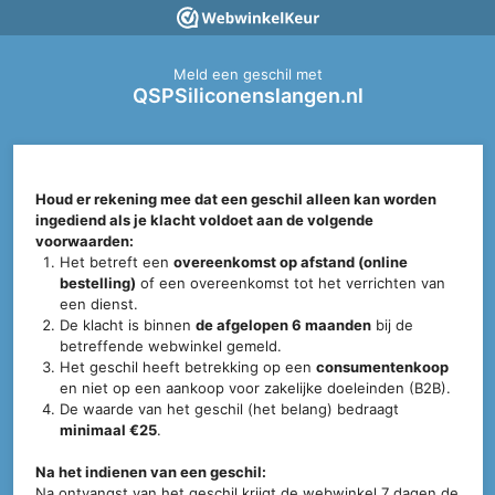
Meld een geschil met
QSPSiliconenslangen.nl
Houd er rekening mee dat een geschil alleen kan worden
ingediend als je klacht voldoet aan de volgende
voorwaarden:
Het betreft een
overeenkomst op afstand (online
bestelling)
of een overeenkomst tot het verrichten van
een dienst.
De klacht is binnen
de afgelopen 6 maanden
bij de
betreffende webwinkel gemeld.
Het geschil heeft betrekking op een
consumentenkoop
en niet op een aankoop voor zakelijke doeleinden (B2B).
De waarde van het geschil (het belang) bedraagt
minimaal €25
.
Na het indienen van een geschil:
Na ontvangst van het geschil krijgt de webwinkel 7 dagen de