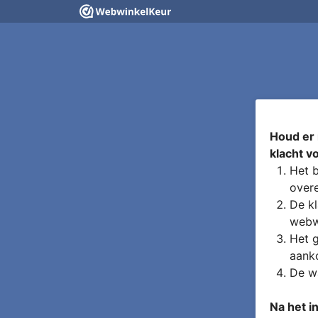
Houd er 
klacht v
Het b
overe
De kl
webw
Het g
aanko
De wa
Na het i