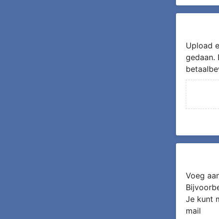
Upload e
gedaan. 
betaalbe
Voeg aan
Bijvoorb
Je kunt 
mail