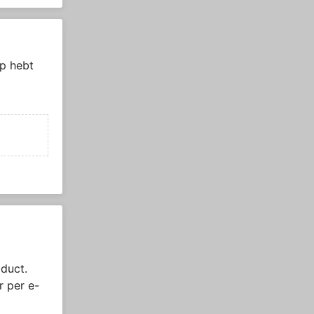
p hebt
duct.
r per e-