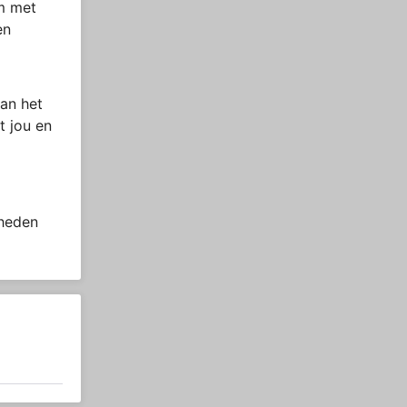
om met
en
an het
t jou en
 heden