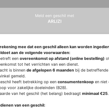
Meld een geschil met
ARLIZI
rekening mee dat een geschil alleen kan worden ingedien
oldoet aan de volgende voorwaarden:
etreft een
overeenkomst op afstand (online bestelling)
of
enkomst tot het verrichten van een dienst.
acht is binnen
de afgelopen 6 maanden
bij de betreffende
inkel gemeld.
eschil heeft betrekking op een
consumentenkoop
en niet
op voor zakelijke doeleinden (B2B).
arde van het geschil (het belang) bedraagt
minimaal €25
.
ndienen van een geschil: