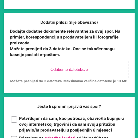
Dodatni prilozi (nije obavezno)
Dodajte dodatne dokumente relevantne za ovaj spor. Na
primjer, korespondenciju s prodavateljem ili fotografije
proizvoda.
Možete prenijeti do 3 datoteka. One se također mogu
kasnije poslati e-poštom.
Odaberite datoteku/e
Možete prenijeti do 3 datoteka. Maksimalna veličina datoteke je 10 MB.
Jeste li spremni prijaviti vaš spor?
Potvrđujem da sam, kao potrošač, obavio/la kupnju u
ovoj internetskoj trgovini i da sam svoju pritužbu
prijavio/la prodavatelju u posljednjih 6 mjeseci
Pristajem na
odredbe i uvjeti
od ValuedShops