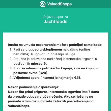
Prijavite spor za
Jachtloods
Imajte na umu da osporavanje možete podnijeti samo kada:
Radi se o
ugovoru sklopljenom na daljinu (online
narudžba)
ili ugovoru o pružanju usluge.
Pritužba je prijavljena nadležnoj internetskoj trgovini u
posljednjih
mjeseci6.
Spor se odnosi na
potrošačku kupnju
, a ne na kupnju u
poslovne svrhe (B2B).
Vrijednost spora (interes) je
najmanje €25
.
Nakon podnošenja osporavanja:
Nakon što primi prigovor, internetska trgovina ima 7 dana
da pronađe odgovarajuće rješenje. Ako se rješenje ne
pronađe u tom roku, možete zatražiti posredovanje od
ValuedShops.