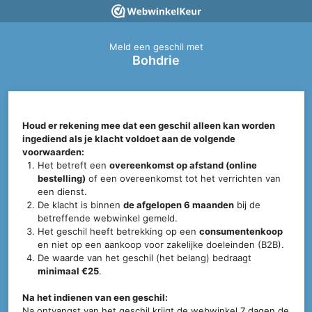
Meld een geschil met
Bohdrie
Houd er rekening mee dat een geschil alleen kan worden
ingediend als je klacht voldoet aan de volgende
voorwaarden:
Het betreft een
overeenkomst op afstand (online
bestelling)
of een overeenkomst tot het verrichten van
een dienst.
De klacht is binnen
de afgelopen 6 maanden
bij de
betreffende webwinkel gemeld.
Het geschil heeft betrekking op een
consumentenkoop
en niet op een aankoop voor zakelijke doeleinden (B2B).
De waarde van het geschil (het belang) bedraagt
minimaal €25
.
Na het indienen van een geschil:
Na ontvangst van het geschil krijgt de webwinkel 7 dagen de