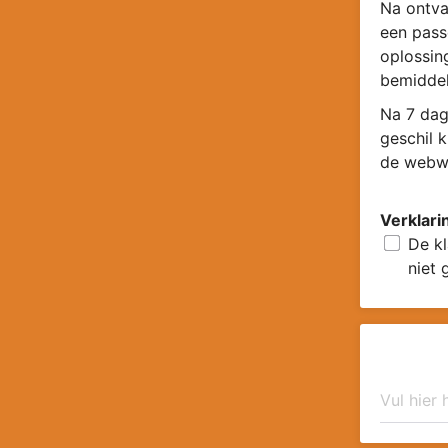
Na ontva
een pass
oplossin
bemiddel
Na 7 dag
geschil 
de webwi
Verklari
De kl
niet 