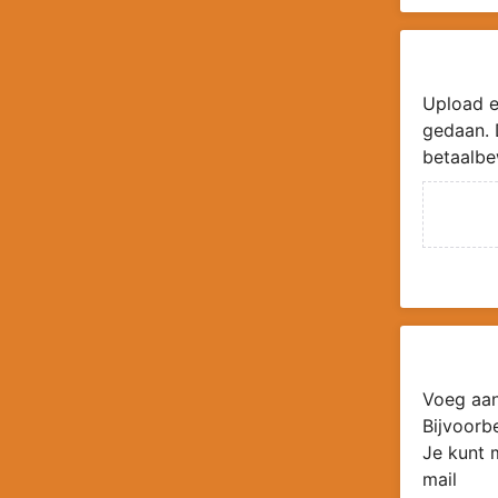
Upload e
gedaan. 
betaalbe
Voeg aan
Bijvoorb
Je kunt 
mail