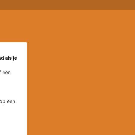
d als je
 een
 op een