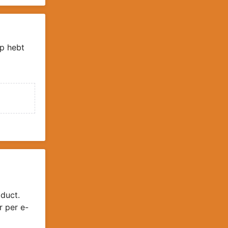
p hebt
duct.
r per e-