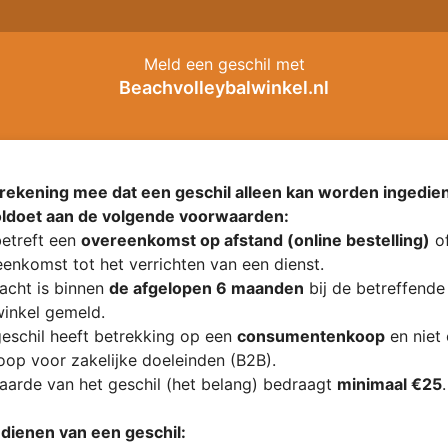
Meld een geschil met
Beachvolleybalwinkel.nl
rekening mee dat een geschil alleen kan worden ingedien
oldoet aan de volgende voorwaarden:
etreft een
overeenkomst op afstand (online bestelling)
of
enkomst tot het verrichten van een dienst.
acht is binnen
de afgelopen 6 maanden
bij de betreffende
inkel gemeld.
eschil heeft betrekking op een
consumentenkoop
en niet
op voor zakelijke doeleinden (B2B).
arde van het geschil (het belang) bedraagt
minimaal €25
.
ndienen van een geschil: