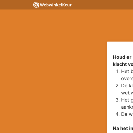
Houd er 
klacht v
Het b
overe
De kl
webw
Het g
aanko
De wa
Na het i