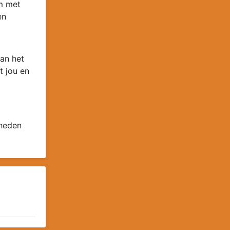
om met
en
an het
t jou en
 heden