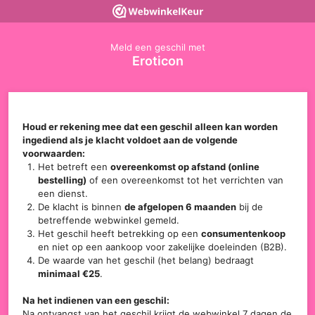
Meld een geschil met
Eroticon
Houd er rekening mee dat een geschil alleen kan worden
ingediend als je klacht voldoet aan de volgende
voorwaarden:
Het betreft een
overeenkomst op afstand (online
bestelling)
of een overeenkomst tot het verrichten van
een dienst.
De klacht is binnen
de afgelopen 6 maanden
bij de
betreffende webwinkel gemeld.
Het geschil heeft betrekking op een
consumentenkoop
en niet op een aankoop voor zakelijke doeleinden (B2B).
De waarde van het geschil (het belang) bedraagt
minimaal €25
.
Na het indienen van een geschil:
Na ontvangst van het geschil krijgt de webwinkel 7 dagen de