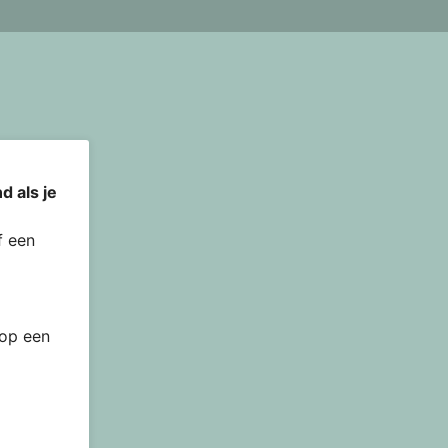
d als je
 een
 op een