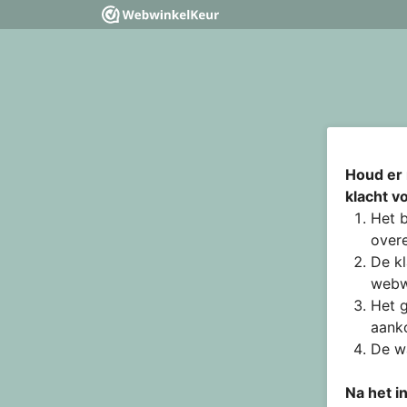
Houd er 
klacht v
Het b
overe
De kl
webw
Het g
aanko
De wa
Na het i