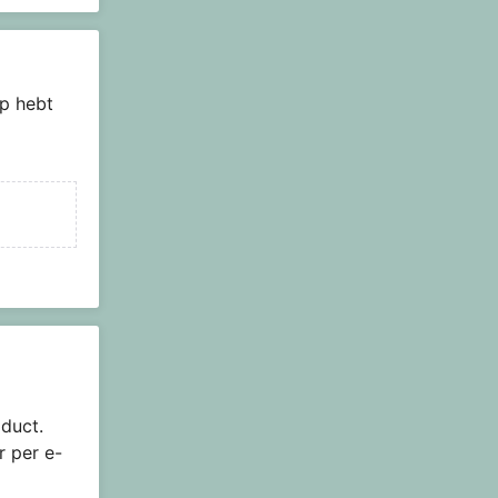
p hebt
duct.
r per e-