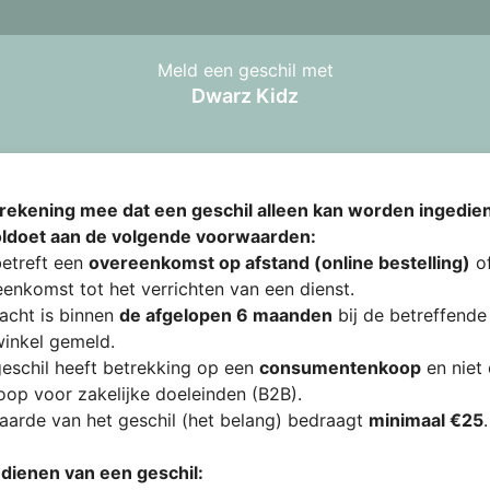
Meld een geschil met
Dwarz Kidz
rekening mee dat een geschil alleen kan worden ingedien
oldoet aan de volgende voorwaarden:
etreft een
overeenkomst op afstand (online bestelling)
of
enkomst tot het verrichten van een dienst.
acht is binnen
de afgelopen 6 maanden
bij de betreffende
inkel gemeld.
eschil heeft betrekking op een
consumentenkoop
en niet
op voor zakelijke doeleinden (B2B).
arde van het geschil (het belang) bedraagt
minimaal €25
.
ndienen van een geschil: