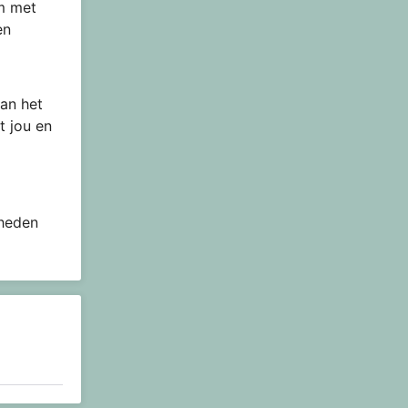
om met
en
an het
t jou en
 heden