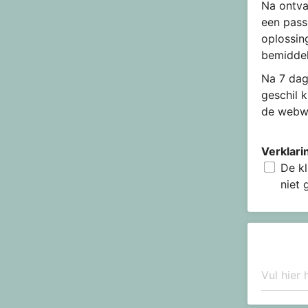
Na ontva
een pass
oplossin
bemiddel
Na 7 dag
geschil 
de webwi
Verklari
De kl
niet 