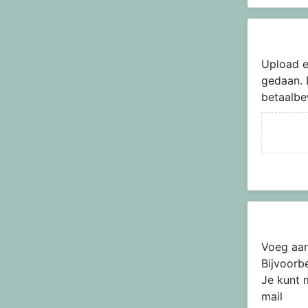
Upload e
gedaan. 
betaalbe
Voeg aan
Bijvoorb
Je kunt 
mail