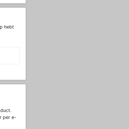
p hebt
duct.
r per e-