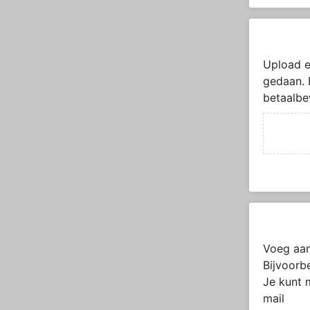
Upload e
gedaan. 
betaalbe
Voeg aan
Bijvoorb
Je kunt 
mail