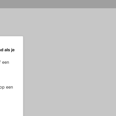
d als je
 een
 op een