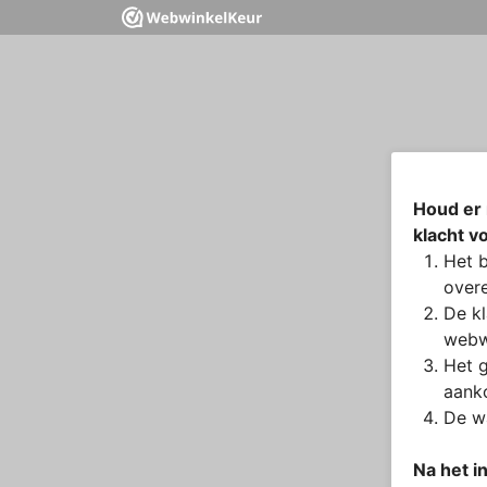
Houd er 
klacht v
Het b
overe
De kl
webw
Het g
aanko
De wa
Na het i