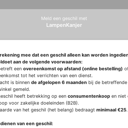
Meld een geschil met
LampenKanjer
rekening mee dat een geschil alleen kan worden ingedien
oldoet aan de volgende voorwaarden:
etreft een
overeenkomst op afstand (online bestelling)
of
enkomst tot het verrichten van een dienst.
acht is binnen
de afgelopen 6 maanden
bij de betreffende
inkel gemeld.
eschil heeft betrekking op een
consumentenkoop
en niet
op voor zakelijke doeleinden (B2B).
arde van het geschil (het belang) bedraagt
minimaal €25
.
ndienen van een geschil: