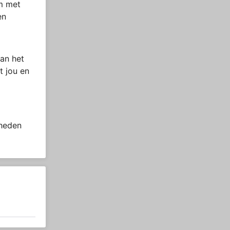
om met
en
an het
t jou en
 heden