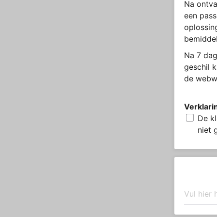
Na ontva
een pass
oplossin
bemiddel
Na 7 dag
geschil 
de webwi
Verklari
De kl
niet 