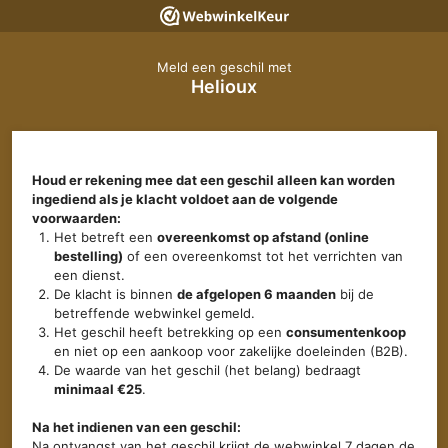
Meld een geschil met
Helioux
Houd er rekening mee dat een geschil alleen kan worden
ingediend als je klacht voldoet aan de volgende
voorwaarden:
Het betreft een
overeenkomst op afstand (online
bestelling)
of een overeenkomst tot het verrichten van
een dienst.
De klacht is binnen
de afgelopen 6 maanden
bij de
betreffende webwinkel gemeld.
Het geschil heeft betrekking op een
consumentenkoop
en niet op een aankoop voor zakelijke doeleinden (B2B).
De waarde van het geschil (het belang) bedraagt
minimaal €25
.
Na het indienen van een geschil:
Na ontvangst van het geschil krijgt de webwinkel 7 dagen de