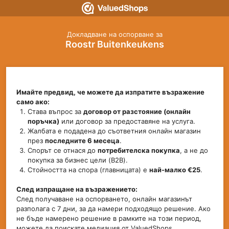
Докладване на оспорване за
Roostr Buitenkeukens
Имайте предвид, че можете да изпратите възражение
само ако:
Става въпрос за
договор от разстояние (онлайн
поръчка)
или договор за предоставяне на услуга.
Жалбата е подадена до съответния онлайн магазин
през
последните 6 месеца
.
Спорът се отнася до
потребителска покупка
, а не до
покупка за бизнес цели (B2B).
Стойността на спора (главницата) е
най-малко €25
.
След изпращане на възражението:
След получаване на оспорването, онлайн магазинът
разполага с 7 дни, за да намери подходящо решение. Ако
не бъде намерено решение в рамките на този период,
можете да поискате медиация от ValuedShops.