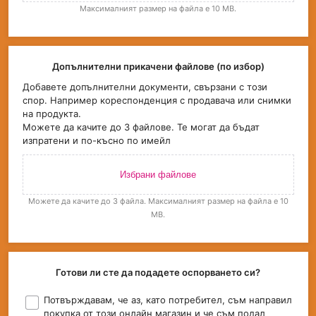
Максималният размер на файла е 10 MB.
Допълнителни прикачени файлове (по избор)
Добавете допълнителни документи, свързани с този
спор. Например кореспонденция с продавача или снимки
на продукта.
Можете да качите до 3 файлове. Те могат да бъдат
изпратени и по-късно по имейл
Избрани файлове
Можете да качите до 3 файла. Максималният размер на файла е 10
MB.
Готови ли сте да подадете оспорването си?
Потвърждавам, че аз, като потребител, съм направил
покупка от този онлайн магазин и че съм подал