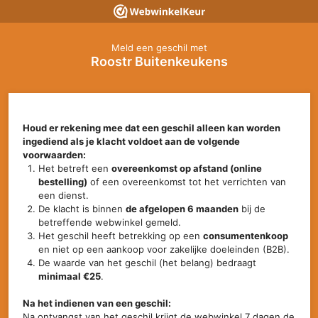
Meld een geschil met
Roostr Buitenkeukens
Houd er rekening mee dat een geschil alleen kan worden
ingediend als je klacht voldoet aan de volgende
voorwaarden:
Het betreft een
overeenkomst op afstand (online
bestelling)
of een overeenkomst tot het verrichten van
een dienst.
De klacht is binnen
de afgelopen 6 maanden
bij de
betreffende webwinkel gemeld.
Het geschil heeft betrekking op een
consumentenkoop
en niet op een aankoop voor zakelijke doeleinden (B2B).
De waarde van het geschil (het belang) bedraagt
minimaal €25
.
Na het indienen van een geschil:
Na ontvangst van het geschil krijgt de webwinkel 7 dagen de