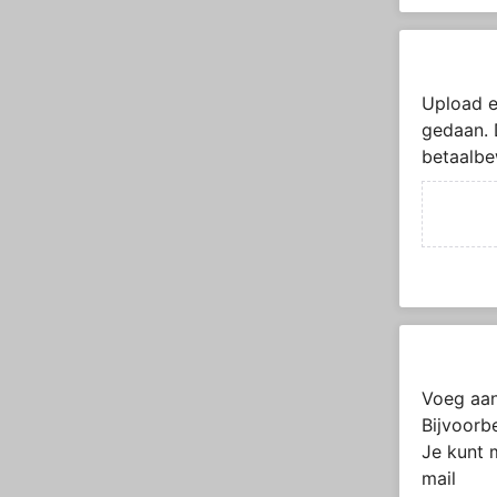
Upload e
gedaan. 
betaalbe
Voeg aan
Bijvoorb
Je kunt 
mail