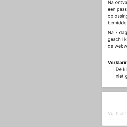
Na ontva
een pass
oplossin
bemiddel
Na 7 dag
geschil 
de webwi
Verklari
De kl
niet 