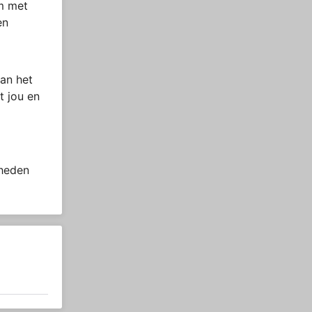
om met
en
an het
t jou en
 heden