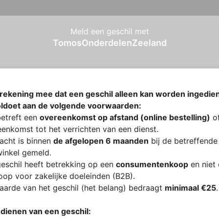
Meld een geschil met
TomosOnderdelenZeeland
rekening mee dat een geschil alleen kan worden ingedien
oldoet aan de volgende voorwaarden:
etreft een
overeenkomst op afstand (online bestelling)
of
enkomst tot het verrichten van een dienst.
acht is binnen
de afgelopen 6 maanden
bij de betreffende
inkel gemeld.
eschil heeft betrekking op een
consumentenkoop
en niet
op voor zakelijke doeleinden (B2B).
arde van het geschil (het belang) bedraagt
minimaal €25
.
ndienen van een geschil: