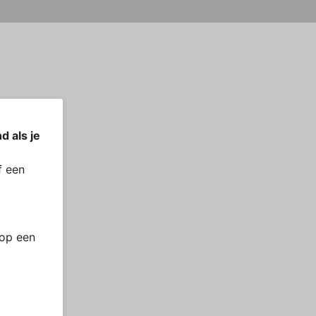
d als je
 een
 op een