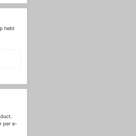
p hebt
duct.
r per e-