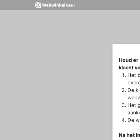
Houd er 
klacht v
Het b
overe
De kl
webw
Het g
aanko
De wa
Na het i