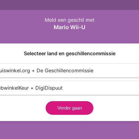
Meld een geschil met
Mario Wii-U
Selecteer land en geschillencommissie
Thuiswinkel.org + De Geschillencommissie
WebwinkelKeur + DigiDispuut