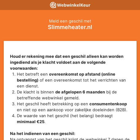
Meld een geschil met
Slimmeheater.nl
Houd er rekening mee dat een geschil alleen kan worden
ingediend als je klacht voldoet aan de volgende
voorwaarden:
Het betreft een
overeenkomst op afstand (online
bestelling)
of een overeenkomst tot het verrichten van
een dienst.
De klacht is binnen
de afgelopen 6 maanden
bij de
betreffende webwinkel gemeld.
Het geschil heeft betrekking op een
consumentenkoop
en niet op een aankoop voor zakelijke doeleinden (B2B).
De waarde van het geschil (het belang) bedraagt
minimaal €25
.
Na het indienen van een geschil:
Na ontvangst van het geschil krijgt de webwinkel 7 dagen de