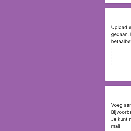
Upload e
gedaan. 
betaalbe
Voeg aan
Bijvoorb
Je kunt 
mail