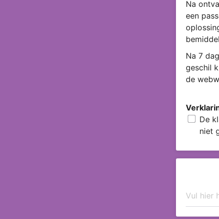
Na ontva
een pass
oplossin
bemiddel
Na 7 dag
geschil 
de webwi
Verklari
De kl
niet 