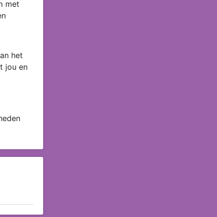
om met
en
an het
t jou en
 heden