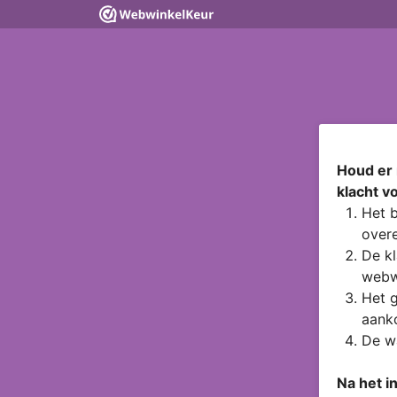
Houd er 
klacht v
Het b
overe
De kl
webw
Het g
aanko
De wa
Na het i