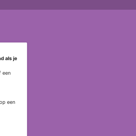
d als je
 een
 op een