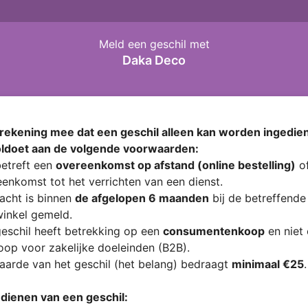
Meld een geschil met
Daka Deco
rekening mee dat een geschil alleen kan worden ingedien
oldoet aan de volgende voorwaarden:
etreft een
overeenkomst op afstand (online bestelling)
of
enkomst tot het verrichten van een dienst.
acht is binnen
de afgelopen 6 maanden
bij de betreffende
inkel gemeld.
eschil heeft betrekking op een
consumentenkoop
en niet
op voor zakelijke doeleinden (B2B).
arde van het geschil (het belang) bedraagt
minimaal €25
.
ndienen van een geschil: