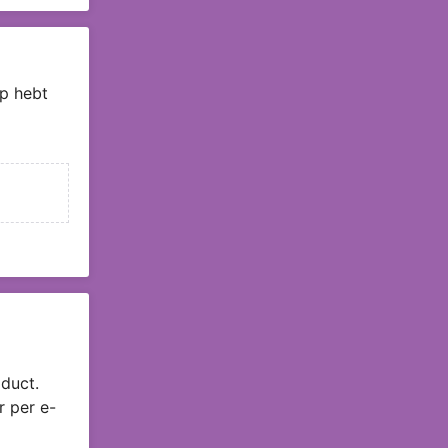
p hebt
duct.
r per e-