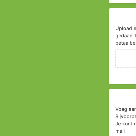
Upload e
gedaan. 
betaalbe
Voeg aan
Bijvoorb
Je kunt 
mail