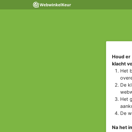
Houd er 
klacht v
Het b
overe
De kl
webw
Het g
aanko
De wa
Na het i