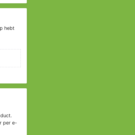
p hebt
duct.
r per e-