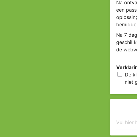
Na ontva
een pass
oplossin
bemiddel
Na 7 dag
geschil 
de webwi
Verklari
De kl
niet 