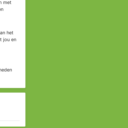
om met
en
an het
t jou en
 heden