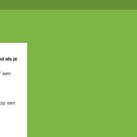
d als je
 een
 op een