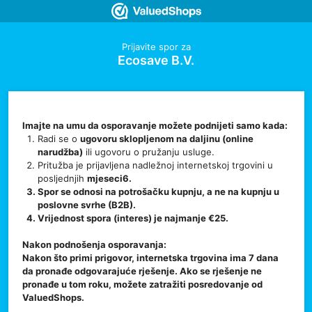
Prijavite spor za
Ecosave B.V.
Imajte na umu da osporavanje možete podnijeti samo kada:
Radi se o
ugovoru sklopljenom na daljinu (online
narudžba)
ili ugovoru o pružanju usluge.
Pritužba je prijavljena nadležnoj internetskoj trgovini u
posljednjih
mjeseci6.
Spor se odnosi na
potrošačku kupnju
, a ne na kupnju u
poslovne svrhe (B2B).
Vrijednost spora (interes) je
najmanje €25
.
Nakon podnošenja osporavanja:
Nakon što primi prigovor, internetska trgovina ima 7 dana
da pronađe odgovarajuće rješenje. Ako se rješenje ne
pronađe u tom roku, možete zatražiti posredovanje od
ValuedShops.