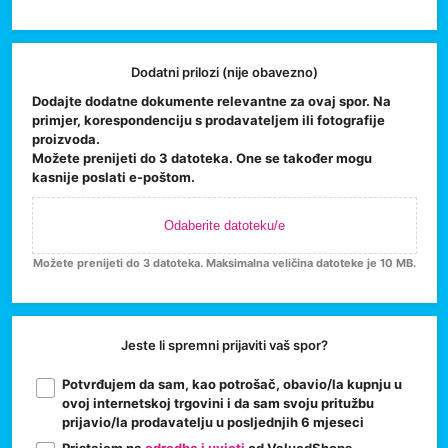
Dodatni prilozi (nije obavezno)
Dodajte dodatne dokumente relevantne za ovaj spor. Na
primjer, korespondenciju s prodavateljem ili fotografije
proizvoda.
Možete prenijeti do 3 datoteka. One se također mogu
kasnije poslati e-poštom.
Odaberite datoteku/e
Možete prenijeti do 3 datoteka. Maksimalna veličina datoteke je 10 MB.
Jeste li spremni prijaviti vaš spor?
Potvrđujem da sam, kao potrošač, obavio/la kupnju u
ovoj internetskoj trgovini i da sam svoju pritužbu
prijavio/la prodavatelju u posljednjih 6 mjeseci
Pristajem na
odredbe i uvjeti
od ValuedShops