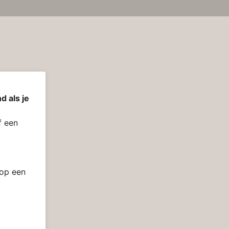
d als je
 een
 op een