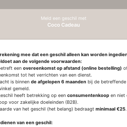
Meld een geschil met
Coco Cadeau
rekening mee dat een geschil alleen kan worden ingedien
oldoet aan de volgende voorwaarden:
etreft een
overeenkomst op afstand (online bestelling)
of
enkomst tot het verrichten van een dienst.
acht is binnen
de afgelopen 6 maanden
bij de betreffende
inkel gemeld.
eschil heeft betrekking op een
consumentenkoop
en niet
op voor zakelijke doeleinden (B2B).
arde van het geschil (het belang) bedraagt
minimaal €25
.
ndienen van een geschil: