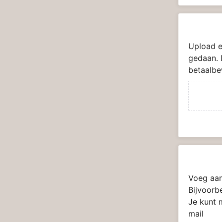
Upload e
gedaan. 
betaalbe
Voeg aan
Bijvoorb
Je kunt 
mail