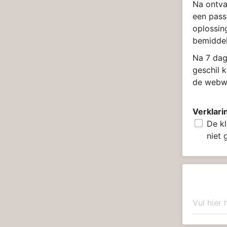
Na ontva
een pass
oplossin
bemiddel
Na 7 dag
geschil 
de webwi
Verklari
De kl
niet 