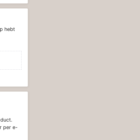
p hebt
duct.
r per e-