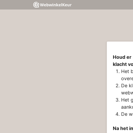
Houd er 
klacht v
Het b
overe
De kl
webw
Het g
aanko
De wa
Na het i