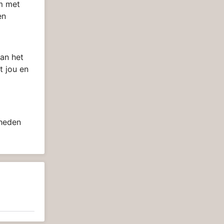
om met
en
an het
t jou en
 heden