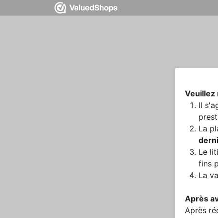
Veuillez
Il s'
prest
La pl
dern
Le li
fins 
La va
Après av
Après réc