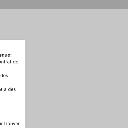
rsque:
ntrat de
 des
at à des
ur trouver