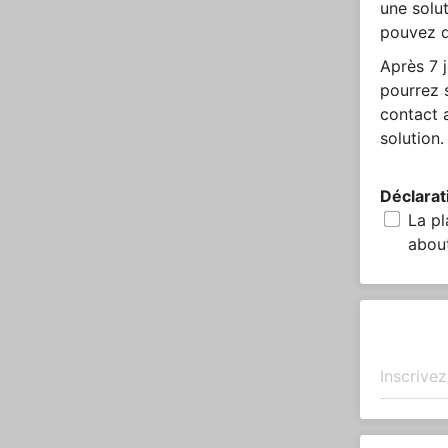
une solut
pouvez d
Après 7 
pourrez s
contact 
solution.
Déclarat
La pl
about