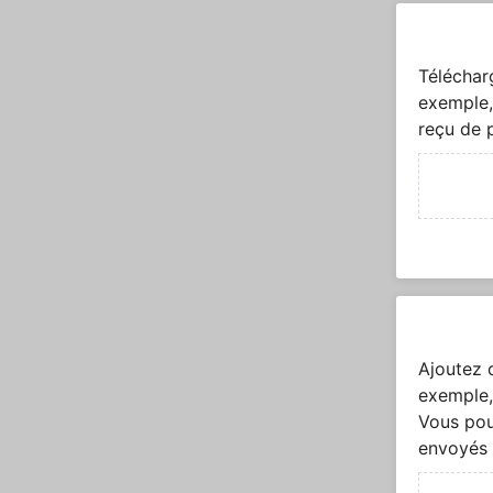
Téléchar
exemple,
reçu de 
Ajoutez 
exemple,
Vous pou
envoyés 