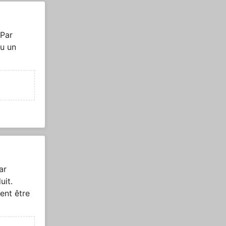
 Par
u un
ar
uit.
ent être