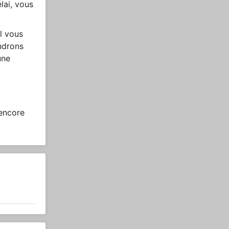
lai, vous
l vous
endrons
une
 encore