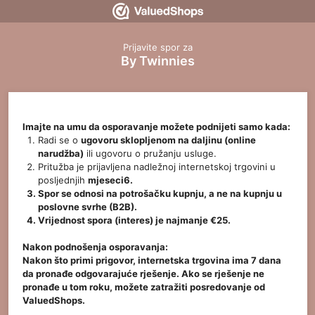
Prijavite spor za
By Twinnies
Imajte na umu da osporavanje možete podnijeti samo kada:
Radi se o
ugovoru sklopljenom na daljinu (online
narudžba)
ili ugovoru o pružanju usluge.
Pritužba je prijavljena nadležnoj internetskoj trgovini u
posljednjih
mjeseci6.
Spor se odnosi na
potrošačku kupnju
, a ne na kupnju u
poslovne svrhe (B2B).
Vrijednost spora (interes) je
najmanje €25
.
Nakon podnošenja osporavanja:
Nakon što primi prigovor, internetska trgovina ima 7 dana
da pronađe odgovarajuće rješenje. Ako se rješenje ne
pronađe u tom roku, možete zatražiti posredovanje od
ValuedShops.