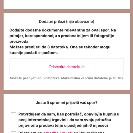
Dodatni prilozi (nije obavezno)
Dodajte dodatne dokumente relevantne za ovaj spor. Na
primjer, korespondenciju s prodavateljem ili fotografije
proizvoda.
Možete prenijeti do 3 datoteka. One se također mogu
kasnije poslati e-poštom.
Odaberite datoteku/e
Možete prenijeti do 3 datoteka. Maksimalna veličina datoteke je 10 MB.
Jeste li spremni prijaviti vaš spor?
Potvrđujem da sam, kao potrošač, obavio/la kupnju u
ovoj internetskoj trgovini i da sam svoju pritužbu
prijavio/la prodavatelju u posljednjih 6 mjeseci
Pristajem na
odredbe i uvjeti
od ValuedShops