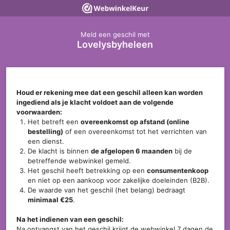
Meld een geschil met
Lovelysbyheleen
Houd er rekening mee dat een geschil alleen kan worden
ingediend als je klacht voldoet aan de volgende
voorwaarden:
Het betreft een
overeenkomst op afstand (online
bestelling)
of een overeenkomst tot het verrichten van
een dienst.
De klacht is binnen
de afgelopen 6 maanden
bij de
betreffende webwinkel gemeld.
Het geschil heeft betrekking op een
consumentenkoop
en niet op een aankoop voor zakelijke doeleinden (B2B).
De waarde van het geschil (het belang) bedraagt
minimaal €25
.
Na het indienen van een geschil:
Na ontvangst van het geschil krijgt de webwinkel 7 dagen de