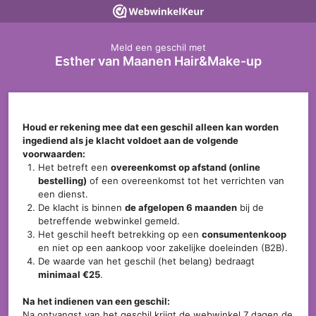
Meld een geschil met
Esther van Maanen Hair&Make-up
Houd er rekening mee dat een geschil alleen kan worden
ingediend als je klacht voldoet aan de volgende
voorwaarden:
Het betreft een
overeenkomst op afstand (online
bestelling)
of een overeenkomst tot het verrichten van
een dienst.
De klacht is binnen
de afgelopen 6 maanden
bij de
betreffende webwinkel gemeld.
Het geschil heeft betrekking op een
consumentenkoop
en niet op een aankoop voor zakelijke doeleinden (B2B).
De waarde van het geschil (het belang) bedraagt
minimaal €25
.
Na het indienen van een geschil:
Na ontvangst van het geschil krijgt de webwinkel 7 dagen de