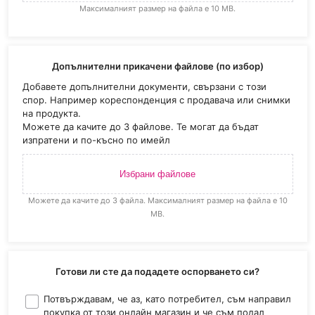
Максималният размер на файла е 10 MB.
Допълнителни прикачени файлове (по избор)
Добавете допълнителни документи, свързани с този
спор. Например кореспонденция с продавача или снимки
на продукта.
Можете да качите до 3 файлове. Те могат да бъдат
изпратени и по-късно по имейл
Избрани файлове
Можете да качите до 3 файла. Максималният размер на файла е 10
MB.
Готови ли сте да подадете оспорването си?
Потвърждавам, че аз, като потребител, съм направил
покупка от този онлайн магазин и че съм подал