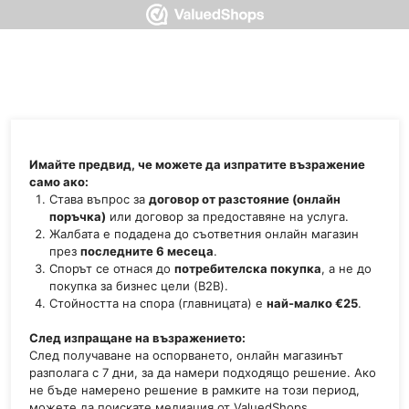
Докладване на оспорване за
LUTO Supplements B.V.
Имайте предвид, че можете да изпратите възражение
само ако:
Става въпрос за
договор от разстояние (онлайн
поръчка)
или договор за предоставяне на услуга.
Жалбата е подадена до съответния онлайн магазин
през
последните 6 месеца
.
Спорът се отнася до
потребителска покупка
, а не до
покупка за бизнес цели (B2B).
Стойността на спора (главницата) е
най-малко €25
.
След изпращане на възражението:
След получаване на оспорването, онлайн магазинът
разполага с 7 дни, за да намери подходящо решение. Ако
не бъде намерено решение в рамките на този период,
можете да поискате медиация от ValuedShops.