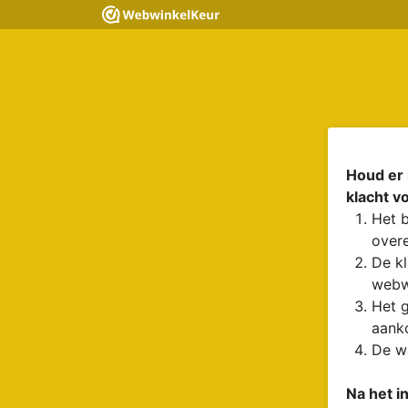
Houd er 
klacht v
Het b
overe
De kl
webw
Het g
aanko
De wa
Na het i