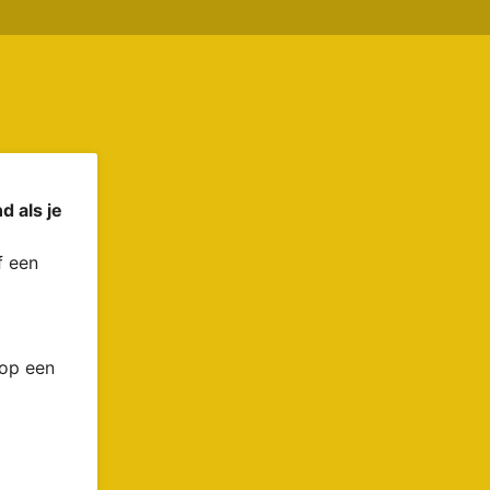
d als je
 een
 op een