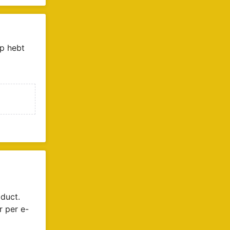
p hebt
duct.
r per e-