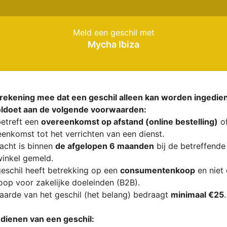
Meld een geschil met
Mycha Ibiza
rekening mee dat een geschil alleen kan worden ingedien
oldoet aan de volgende voorwaarden:
etreft een
overeenkomst op afstand (online bestelling)
of
enkomst tot het verrichten van een dienst.
acht is binnen
de afgelopen 6 maanden
bij de betreffende
inkel gemeld.
eschil heeft betrekking op een
consumentenkoop
en niet
op voor zakelijke doeleinden (B2B).
arde van het geschil (het belang) bedraagt
minimaal €25
.
ndienen van een geschil: