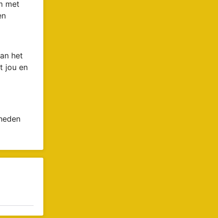
om met
en
an het
t jou en
 heden