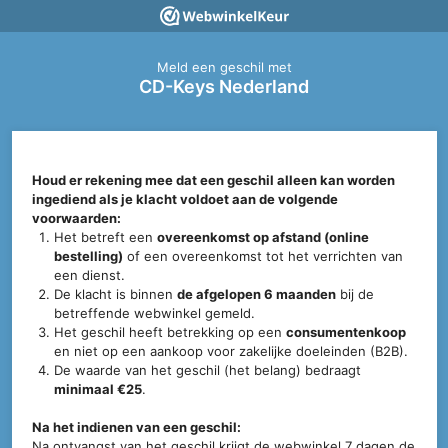
Meld een geschil met
CD-Keys Nederland
Houd er rekening mee dat een geschil alleen kan worden
ingediend als je klacht voldoet aan de volgende
voorwaarden:
Het betreft een
overeenkomst op afstand (online
bestelling)
of een overeenkomst tot het verrichten van
een dienst.
De klacht is binnen
de afgelopen 6 maanden
bij de
betreffende webwinkel gemeld.
Het geschil heeft betrekking op een
consumentenkoop
en niet op een aankoop voor zakelijke doeleinden (B2B).
De waarde van het geschil (het belang) bedraagt
minimaal €25
.
Na het indienen van een geschil:
Na ontvangst van het geschil krijgt de webwinkel 7 dagen de