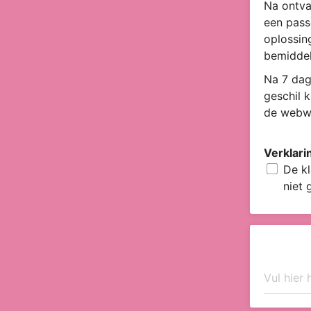
Na ontva
een pass
oplossin
bemiddel
Na 7 dag
geschil 
de webwi
Verklari
De kl
niet 