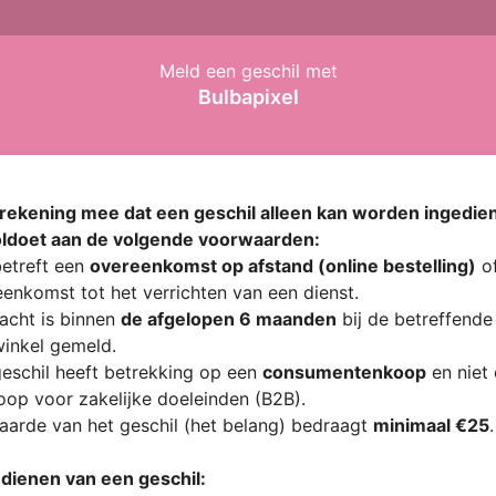
Meld een geschil met
Bulbapixel
rekening mee dat een geschil alleen kan worden ingedien
oldoet aan de volgende voorwaarden:
etreft een
overeenkomst op afstand (online bestelling)
of
enkomst tot het verrichten van een dienst.
acht is binnen
de afgelopen 6 maanden
bij de betreffende
inkel gemeld.
eschil heeft betrekking op een
consumentenkoop
en niet
op voor zakelijke doeleinden (B2B).
arde van het geschil (het belang) bedraagt
minimaal €25
.
ndienen van een geschil: