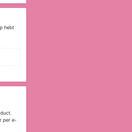
p hebt
duct.
r per e-