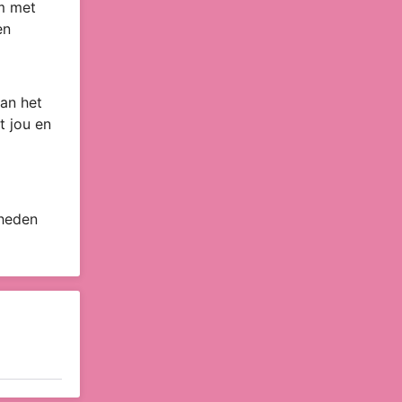
om met
en
an het
t jou en
 heden