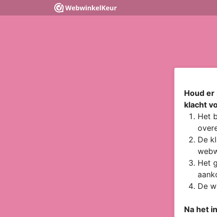
Houd er 
klacht v
Het b
overe
De kl
webw
Het g
aanko
De wa
Na het i