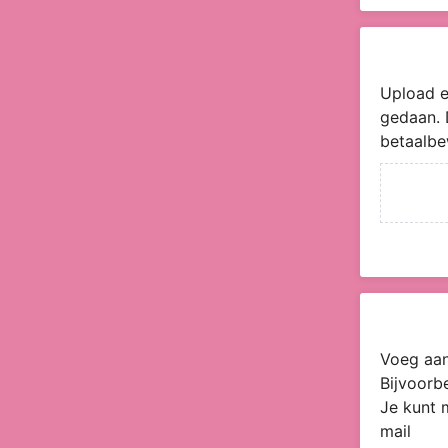
Upload e
gedaan. 
betaalbe
Voeg aan
Bijvoorb
Je kunt 
mail