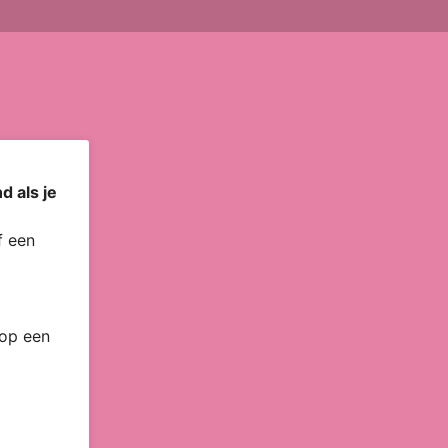
d als je
 een
 op een