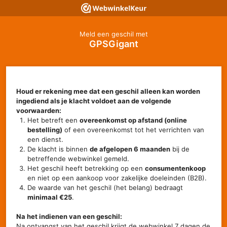
Meld een geschil met
GPSGigant
Houd er rekening mee dat een geschil alleen kan worden
ingediend als je klacht voldoet aan de volgende
voorwaarden:
Het betreft een
overeenkomst op afstand (online
bestelling)
of een overeenkomst tot het verrichten van
een dienst.
De klacht is binnen
de afgelopen 6 maanden
bij de
betreffende webwinkel gemeld.
Het geschil heeft betrekking op een
consumentenkoop
en niet op een aankoop voor zakelijke doeleinden (B2B).
De waarde van het geschil (het belang) bedraagt
minimaal €25
.
Na het indienen van een geschil:
Na ontvangst van het geschil krijgt de webwinkel 7 dagen de