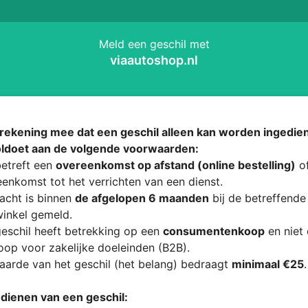
Meld een geschil met
viaautoshop.nl
rekening mee dat een geschil alleen kan worden ingedien
oldoet aan de volgende voorwaarden:
etreft een
overeenkomst op afstand (online bestelling)
of
enkomst tot het verrichten van een dienst.
acht is binnen
de afgelopen 6 maanden
bij de betreffende
inkel gemeld.
eschil heeft betrekking op een
consumentenkoop
en niet
op voor zakelijke doeleinden (B2B).
arde van het geschil (het belang) bedraagt
minimaal €25
.
ndienen van een geschil: