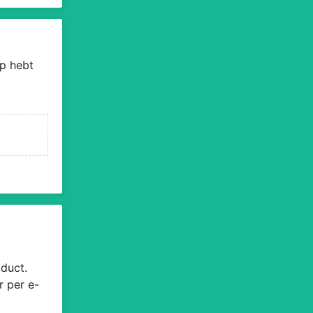
p hebt
duct.
r per e-