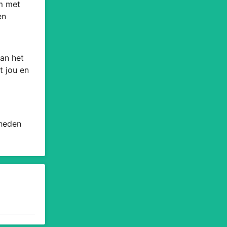
om met
en
an het
t jou en
 heden