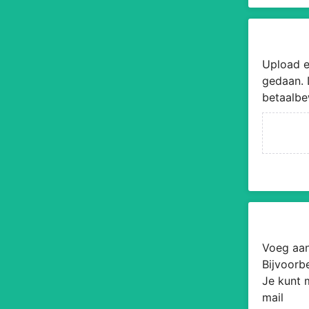
Upload e
gedaan. 
betaalbe
Voeg aan
Bijvoorb
Je kunt 
mail