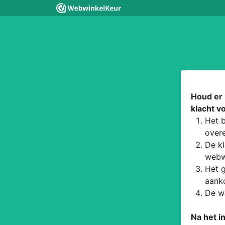
Houd er 
klacht v
Het b
overe
De kl
webw
Het g
aanko
De wa
Na het i