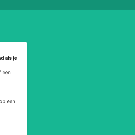
d als je
 een
 op een