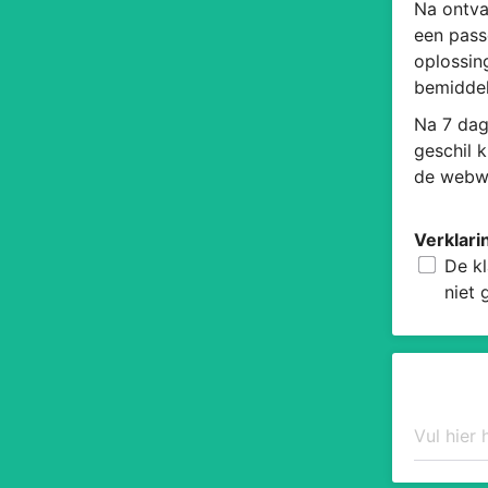
Na ontva
een pass
oplossin
bemiddel
Na 7 dag
geschil 
de webwi
Verklari
De kl
niet 