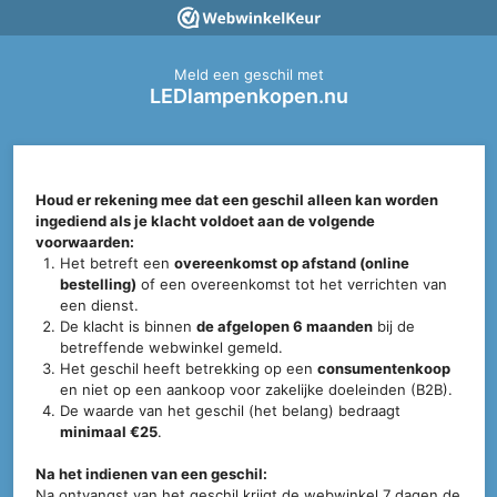
Meld een geschil met
LEDlampenkopen.nu
Houd er rekening mee dat een geschil alleen kan worden
ingediend als je klacht voldoet aan de volgende
voorwaarden:
Het betreft een
overeenkomst op afstand (online
bestelling)
of een overeenkomst tot het verrichten van
een dienst.
De klacht is binnen
de afgelopen 6 maanden
bij de
betreffende webwinkel gemeld.
Het geschil heeft betrekking op een
consumentenkoop
en niet op een aankoop voor zakelijke doeleinden (B2B).
De waarde van het geschil (het belang) bedraagt
minimaal €25
.
Na het indienen van een geschil:
Na ontvangst van het geschil krijgt de webwinkel 7 dagen de