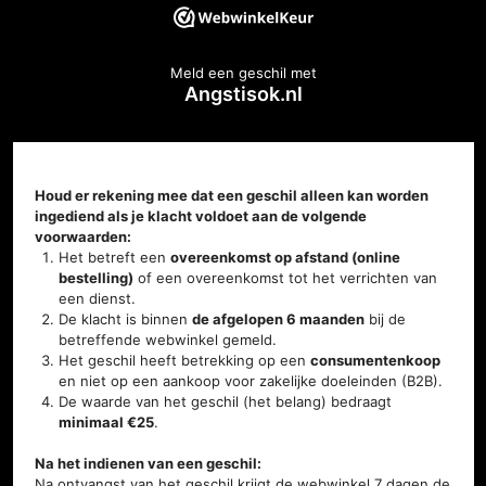
Meld een geschil met
Angstisok.nl
Houd er rekening mee dat een geschil alleen kan worden
ingediend als je klacht voldoet aan de volgende
voorwaarden:
Het betreft een
overeenkomst op afstand (online
bestelling)
of een overeenkomst tot het verrichten van
een dienst.
De klacht is binnen
de afgelopen 6 maanden
bij de
betreffende webwinkel gemeld.
Het geschil heeft betrekking op een
consumentenkoop
en niet op een aankoop voor zakelijke doeleinden (B2B).
De waarde van het geschil (het belang) bedraagt
minimaal €25
.
Na het indienen van een geschil:
Na ontvangst van het geschil krijgt de webwinkel 7 dagen de