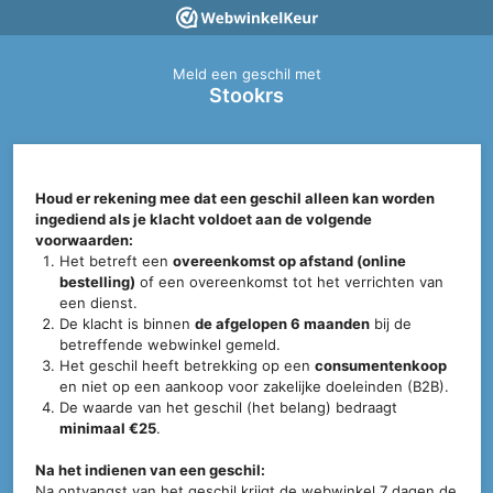
Meld een geschil met
Stookrs
Houd er rekening mee dat een geschil alleen kan worden
ingediend als je klacht voldoet aan de volgende
voorwaarden:
Het betreft een
overeenkomst op afstand (online
bestelling)
of een overeenkomst tot het verrichten van
een dienst.
De klacht is binnen
de afgelopen 6 maanden
bij de
betreffende webwinkel gemeld.
Het geschil heeft betrekking op een
consumentenkoop
en niet op een aankoop voor zakelijke doeleinden (B2B).
De waarde van het geschil (het belang) bedraagt
minimaal €25
.
Na het indienen van een geschil:
Na ontvangst van het geschil krijgt de webwinkel 7 dagen de