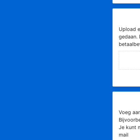
Upload e
gedaan. 
betaalbe
Voeg aan
Bijvoorb
Je kunt 
mail