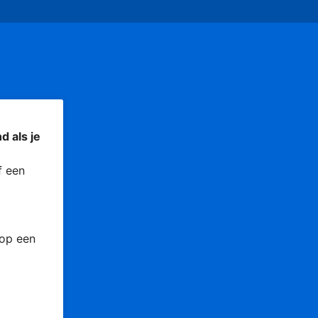
d als je
 een
 op een