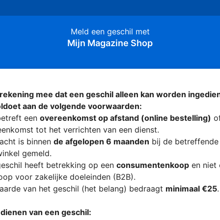
Meld een geschil met
Mijn Magazine Shop
rekening mee dat een geschil alleen kan worden ingedien
oldoet aan de volgende voorwaarden:
etreft een
overeenkomst op afstand (online bestelling)
of
enkomst tot het verrichten van een dienst.
acht is binnen
de afgelopen 6 maanden
bij de betreffende
inkel gemeld.
eschil heeft betrekking op een
consumentenkoop
en niet
op voor zakelijke doeleinden (B2B).
arde van het geschil (het belang) bedraagt
minimaal €25
.
ndienen van een geschil: