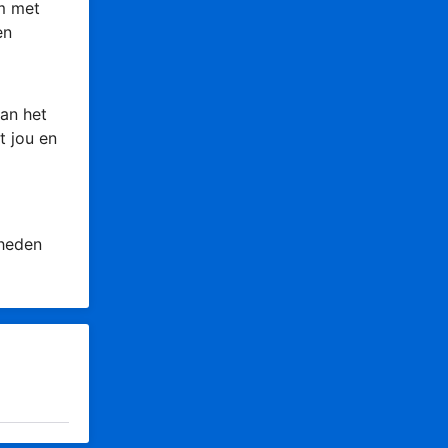
om met
en
an het
t jou en
 heden