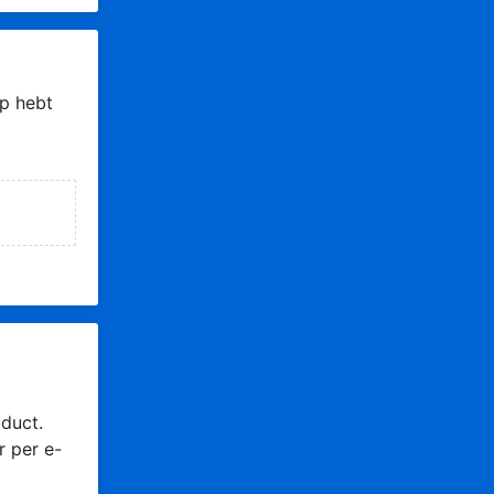
p hebt
duct.
r per e-