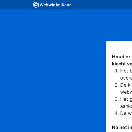
Houd er 
klacht v
Het b
overe
De kl
webw
Het g
aanko
De wa
Na het i