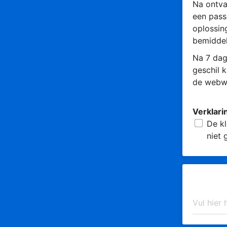
Na ontva
een pass
oplossin
bemiddel
Na 7 dag
geschil 
de webwi
Verklari
De kl
niet 