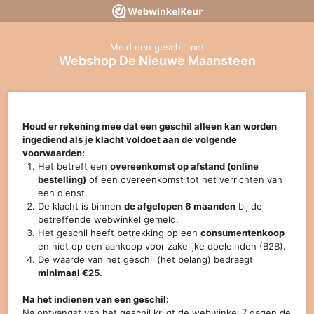
Meld een geschil met
Webshop De Nieuwe Maansteen
Houd er rekening mee dat een geschil alleen kan worden
ingediend als je klacht voldoet aan de volgende
voorwaarden:
Het betreft een
overeenkomst op afstand (online
bestelling)
of een overeenkomst tot het verrichten van
een dienst.
De klacht is binnen
de afgelopen 6 maanden
bij de
betreffende webwinkel gemeld.
Het geschil heeft betrekking op een
consumentenkoop
en niet op een aankoop voor zakelijke doeleinden (B2B).
De waarde van het geschil (het belang) bedraagt
minimaal €25
.
Na het indienen van een geschil:
Na ontvangst van het geschil krijgt de webwinkel 7 dagen de