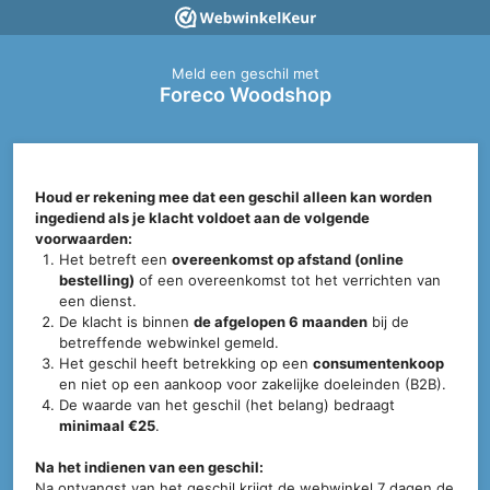
Meld een geschil met
Foreco Woodshop
Houd er rekening mee dat een geschil alleen kan worden
ingediend als je klacht voldoet aan de volgende
voorwaarden:
Het betreft een
overeenkomst op afstand (online
bestelling)
of een overeenkomst tot het verrichten van
een dienst.
De klacht is binnen
de afgelopen 6 maanden
bij de
betreffende webwinkel gemeld.
Het geschil heeft betrekking op een
consumentenkoop
en niet op een aankoop voor zakelijke doeleinden (B2B).
De waarde van het geschil (het belang) bedraagt
minimaal €25
.
Na het indienen van een geschil:
Na ontvangst van het geschil krijgt de webwinkel 7 dagen de